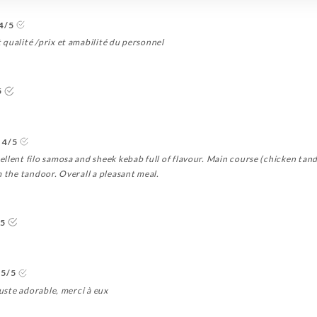
4/5
qualité /prix et amabilité du personnel
5
4/5
llent filo samosa and sheek kebab full of flavour. Main course (chicken tando
m the tandoor. Overall a pleasant meal.
/5
5/5
juste adorable, merci à eux