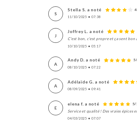
Stella S. a noté
4
S
11/10/2025
•
07:38
Joffrey L. a noté
J
C'est bon, c'est propre et ça sent bon 
10/10/2025
•
05:17
Andy D. a noté
5
A
08/10/2025
•
07:22
Adélaïde G. a noté
A
08/09/2025
•
09:41
elena f. a noté
5/
E
Service et qualité ! Des vraies épices e
04/03/2025
•
07:07