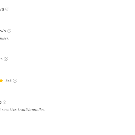
/5
5/5
aussi.
/5
5/5
5
t recettes traditionnelles.