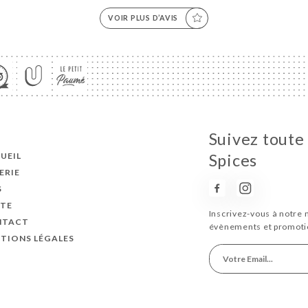
VOIR PLUS D’AVIS
Suivez toute 
UEIL
Spices
ERIE
S
TE
Inscrivez-vous à notre 
NTACT
évènements et promoti
TIONS LÉGALES