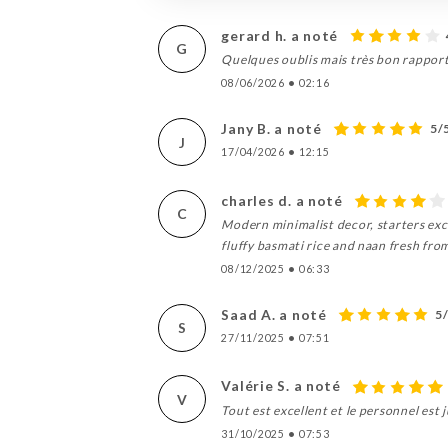
gerard h. a noté
G
Quelques oublis mais très bon rapport 
08/06/2026
•
02:16
Jany B. a noté
5/
J
17/04/2026
•
12:15
charles d. a noté
C
Modern minimalist decor, starters exce
fluffy basmati rice and naan fresh fro
08/12/2025
•
06:33
Saad A. a noté
5
S
27/11/2025
•
07:51
Valérie S. a noté
V
Tout est excellent et le personnel est 
31/10/2025
•
07:53