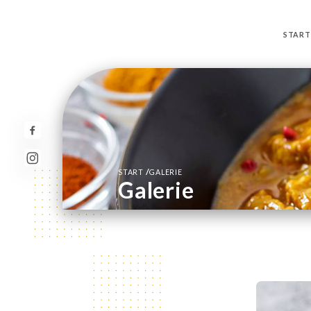
START
/
START
GALERIE
Galerie