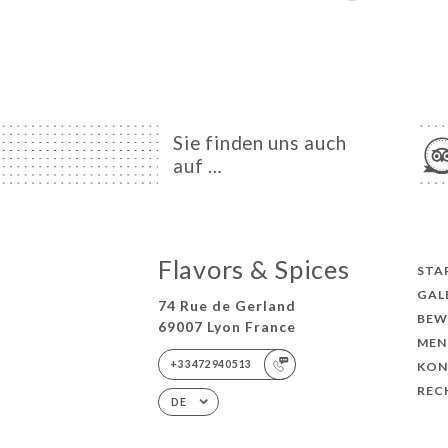
Sie finden uns auch
auf …
Flavors & Spices
STA
GAL
74 Rue de Gerland
BEW
69007 Lyon France
MEN
+33472940513
KON
REC
DE