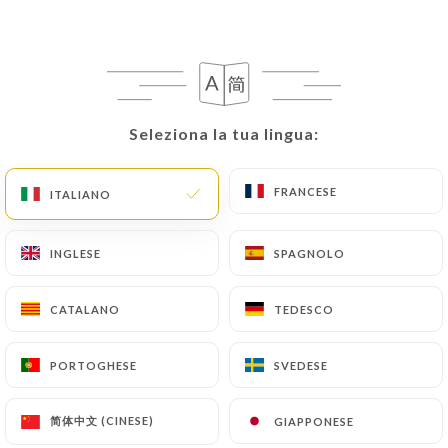
IT
MENU
Seleziona la tua lingua:
Seleziona la tua lingua:
/
PAGINA INIZIALE
GALLERIA
FRANCESE
FRANCESE
ITALIANO
ITALIANO
Galleria
INGLESE
INGLESE
SPAGNOLO
SPAGNOLO
CATALANO
CATALANO
TEDESCO
TEDESCO
PORTOGHESE
PORTOGHESE
SVEDESE
SVEDESE
简体中文 (CINESE)
简体中文 (CINESE)
GIAPPONESE
GIAPPONESE