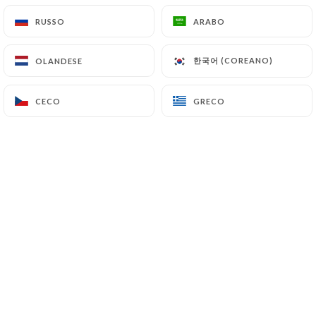
RUSSO
RUSSO
ARABO
ARABO
한국어 (COREANO)
한국어 (COREANO)
OLANDESE
OLANDESE
CECO
CECO
GRECO
GRECO